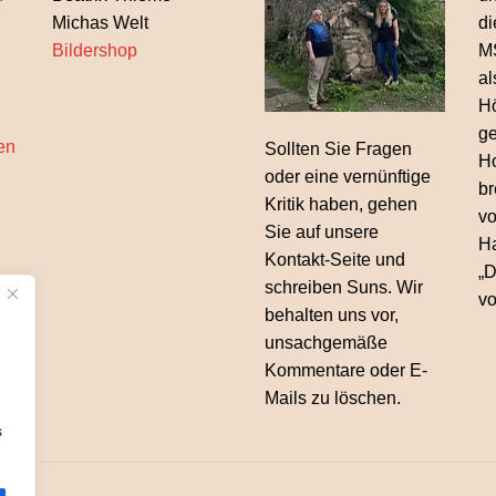
Michas Welt
di
Bildershop
M
al
Hö
ge
en
Sollten Sie Fragen
Ho
oder eine vernünftige
br
Kritik haben, gehen
vo
Sie auf unsere
Ha
Kontakt-Seite und
„D
schreiben Suns. Wir
vo
behalten uns vor,
unsachgemäße
Kommentare oder E-
Mails zu löschen.
s