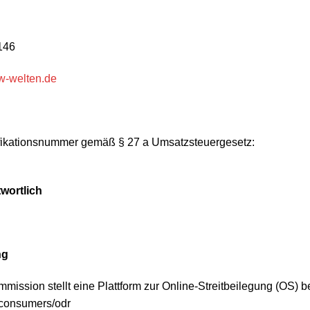
146
w-welten.de
fikationsnummer gemäß § 27 a Umsatzsteuergesetz:
wortlich
ng
ission stellt eine Plattform zur Online-Streitbeilegung (OS) be
/consumers/odr