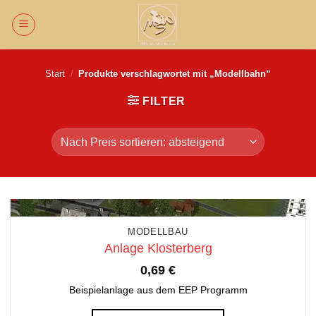
Zum
Inhalt
springen
Start
/
Produkte verschlagwortet mit „Modellbahn“
FILTER
MODELLBAU
Anlage Klosterberg
0,69
€
Beispielanlage aus dem EEP Programm